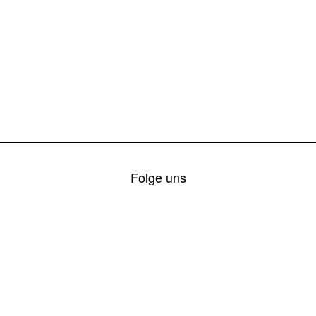
Folge uns
© 2026 Freiwillige Feuerwehr Mellach
Impressum
Datenschutz
Login