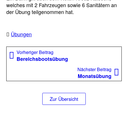
welches mit 2 Fahrzeugen sowie 6 Sanitätern an
der Übung teilgenommen hat.
Übungen
Beitragsnavigation
Vorheriger
Vorheriger Beitrag
Beitrag:
Bereichsbootsübung
Nächst
Nächster Beitrag
Beitrag
Monatsübung
Zur Übersicht