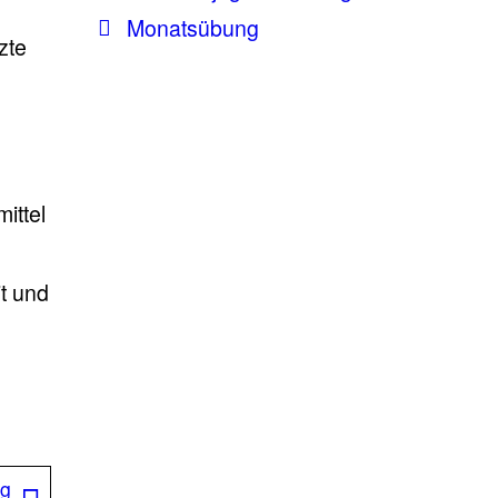
Monatsübung
zte
ittel
t und
Nächster
ag