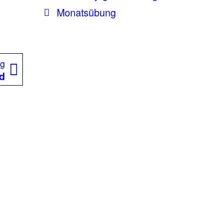
Monatsübung
Nächster
ag
Beitrag:
d